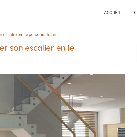
ACCUEIL
C
on escalier en le personnalisant
er son escalier en le